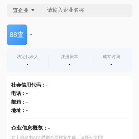
查企业
查企业
-
88查
查招投标
法定代表人
注册资本
成立时间
-
-
-
查产地
社会信用代码
：
-
电话
：
-
邮箱
：
-
地址
：
-
企业信息概览：
-
如上信息由AI大模型全网搜索生成，请甄别使用!