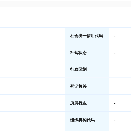
社会统一信用代码
-
经营状态
-
行政区划
-
登记机关
-
所属行业
-
组织机构代码
-