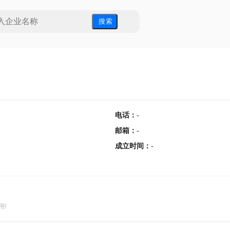
搜 索
电话
：
-
邮箱
：
-
成立时间
：
-
用!