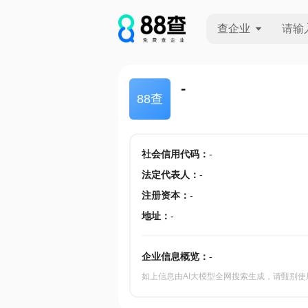
查企业
查企业
-
88查
查招投标
查产地
社会信用代码
：
-
法定代表人
：
-
注册资本
：
-
地址
：
-
企业信息概览：
-
如上信息由AI大模型全网搜索生成，请甄别使