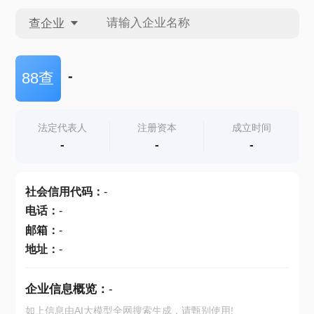
查企业
查企业
-
88查
查招投标
法定代表人
注册资本
成立时间
-
-
-
查产地
社会信用代码
：
-
电话
：
-
邮箱
：
-
地址
：
-
企业信息概览：
-
如上信息由AI大模型全网搜索生成，请甄别使用!