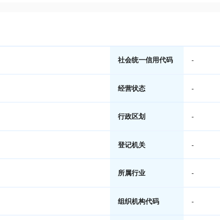
社会统一信用代码
-
经营状态
-
行政区划
-
登记机关
-
所属行业
-
组织机构代码
-