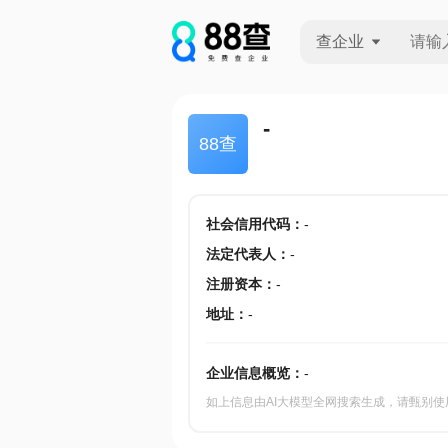
查企业
查企业
-
88查
查招投标
查产地
社会信用代码
：
-
法定代表人
：
-
注册资本
：
-
地址
：
-
企业信息概览：
-
如上信息由AI大模型全网搜索生成，请甄别使