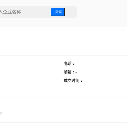
搜 索
电话
：
-
邮箱
：
-
成立时间
：
-
用!