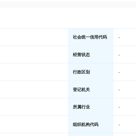
社会统一信用代码
-
经营状态
-
行政区划
-
登记机关
-
所属行业
-
组织机构代码
-