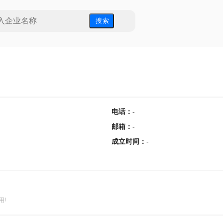
搜 索
电话
：
-
邮箱
：
-
成立时间
：
-
用!