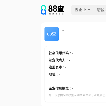
查企业
查企业
-
88查
查招投标
查产地
社会信用代码
：
-
法定代表人
：
-
注册资本
：
-
地址
：
-
企业信息概览：
-
如上信息由AI大模型全网搜索生成，请甄别使