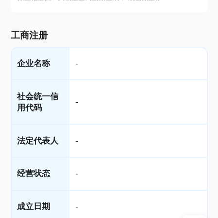
工商注册
企业名称
-
社会统一信
-
用代码
法定代表人
-
经营状态
-
成立日期
-