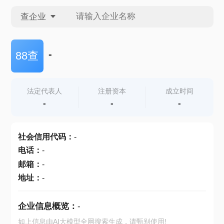
查企业
查企业
-
88查
查招投标
法定代表人
注册资本
成立时间
-
-
-
查产地
社会信用代码
：
-
电话
：
-
邮箱
：
-
地址
：
-
企业信息概览：
-
如上信息由AI大模型全网搜索生成，请甄别使用!