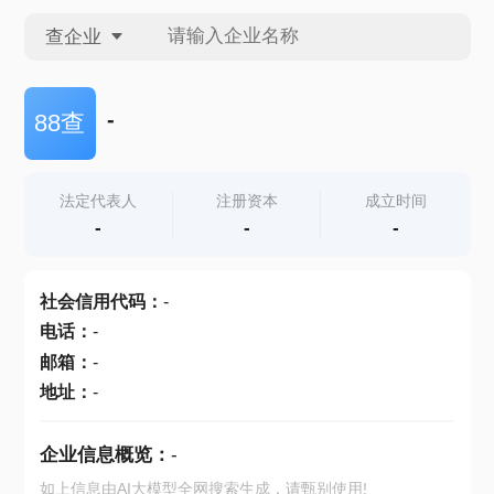
查企业
查企业
-
88查
查招投标
法定代表人
注册资本
成立时间
-
-
-
查产地
社会信用代码
：
-
电话
：
-
邮箱
：
-
地址
：
-
企业信息概览：
-
如上信息由AI大模型全网搜索生成，请甄别使用!