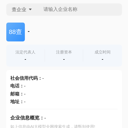
查企业
查企业
-
88查
查招投标
法定代表人
注册资本
成立时间
-
-
-
查产地
社会信用代码
：
-
电话
：
-
邮箱
：
-
地址
：
-
企业信息概览：
-
如上信息由AI大模型全网搜索生成，请甄别使用!