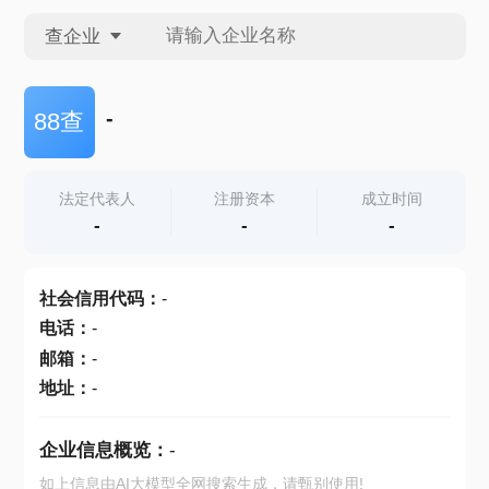
查企业
查企业
-
88查
查招投标
法定代表人
注册资本
成立时间
-
-
-
查产地
社会信用代码
：
-
电话
：
-
邮箱
：
-
地址
：
-
企业信息概览：
-
如上信息由AI大模型全网搜索生成，请甄别使用!