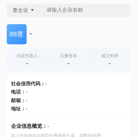
查企业
查企业
-
88查
查招投标
法定代表人
注册资本
成立时间
-
-
-
查产地
社会信用代码
：
-
电话
：
-
邮箱
：
-
地址
：
-
企业信息概览：
-
如上信息由AI大模型全网搜索生成，请甄别使用!