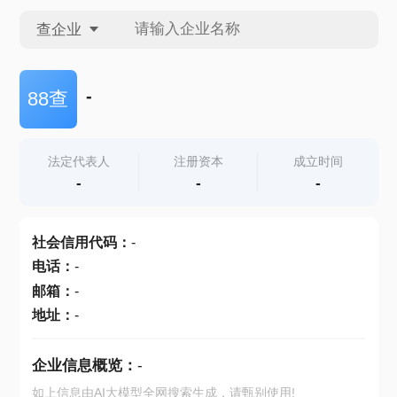
查企业
查企业
-
88查
查招投标
法定代表人
注册资本
成立时间
-
-
-
查产地
社会信用代码
：
-
电话
：
-
邮箱
：
-
地址
：
-
企业信息概览：
-
如上信息由AI大模型全网搜索生成，请甄别使用!