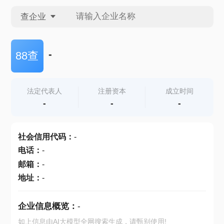
查企业
查企业
-
88查
查招投标
法定代表人
注册资本
成立时间
-
-
-
查产地
社会信用代码
：
-
电话
：
-
邮箱
：
-
地址
：
-
企业信息概览：
-
如上信息由AI大模型全网搜索生成，请甄别使用!