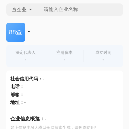
查企业
查企业
-
88查
查招投标
法定代表人
注册资本
成立时间
-
-
-
查产地
社会信用代码
：
-
电话
：
-
邮箱
：
-
地址
：
-
企业信息概览：
-
如上信息由AI大模型全网搜索生成，请甄别使用!