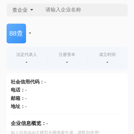
查企业
查企业
-
88查
查招投标
法定代表人
注册资本
成立时间
-
-
-
查产地
社会信用代码
：
-
电话
：
-
邮箱
：
-
地址
：
-
企业信息概览：
-
如上信息由AI大模型全网搜索生成，请甄别使用!