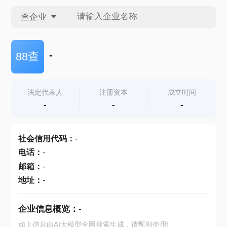
查企业
查企业
-
88查
查招投标
法定代表人
注册资本
成立时间
-
-
-
查产地
社会信用代码
：
-
电话
：
-
邮箱
：
-
地址
：
-
企业信息概览：
-
如上信息由AI大模型全网搜索生成，请甄别使用!