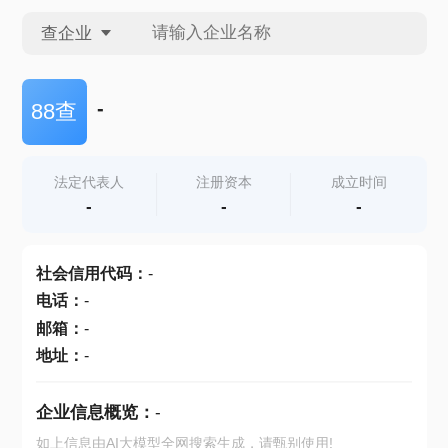
查企业
查企业
-
88查
查招投标
法定代表人
注册资本
成立时间
-
-
-
查产地
社会信用代码
：
-
电话
：
-
邮箱
：
-
地址
：
-
企业信息概览：
-
如上信息由AI大模型全网搜索生成，请甄别使用!