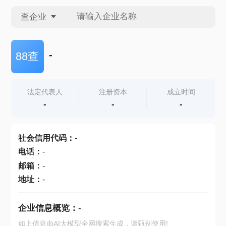
查企业
查企业
-
88查
查招投标
法定代表人
注册资本
成立时间
-
-
-
查产地
社会信用代码
：
-
电话
：
-
邮箱
：
-
地址
：
-
企业信息概览：
-
如上信息由AI大模型全网搜索生成，请甄别使用!