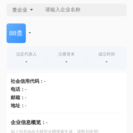
查企业
查企业
-
88查
查招投标
法定代表人
注册资本
成立时间
-
-
-
查产地
社会信用代码
：
-
电话
：
-
邮箱
：
-
地址
：
-
企业信息概览：
-
如上信息由AI大模型全网搜索生成，请甄别使用!