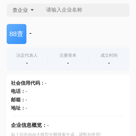
查企业
查企业
-
88查
查招投标
法定代表人
注册资本
成立时间
-
-
-
查产地
社会信用代码
：
-
电话
：
-
邮箱
：
-
地址
：
-
企业信息概览：
-
如上信息由AI大模型全网搜索生成，请甄别使用!