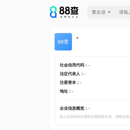
查企业
查企业
-
88查
查招投标
查产地
社会信用代码
：
-
法定代表人
：
-
注册资本
：
-
地址
：
-
企业信息概览：
-
如上信息由AI大模型全网搜索生成，请甄别使