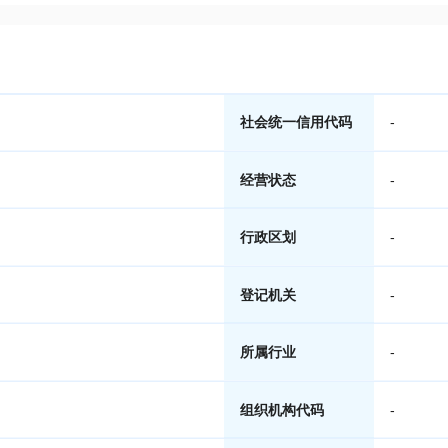
社会统一信用代码
-
经营状态
-
行政区划
-
登记机关
-
所属行业
-
组织机构代码
-