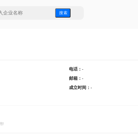
搜 索
电话
：
-
邮箱
：
-
成立时间
：
-
用!