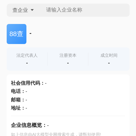
查企业
查企业
-
88查
查招投标
法定代表人
注册资本
成立时间
-
-
-
查产地
社会信用代码
：
-
电话
：
-
邮箱
：
-
地址
：
-
企业信息概览：
-
如上信息由AI大模型全网搜索生成，请甄别使用!