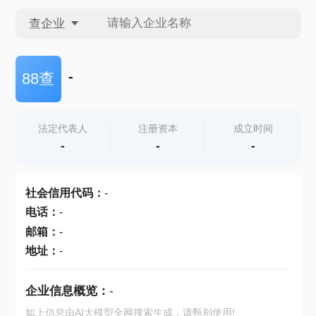
查企业
查企业
-
88查
查招投标
法定代表人
注册资本
成立时间
-
-
-
查产地
社会信用代码
：
-
电话
：
-
邮箱
：
-
地址
：
-
企业信息概览：
-
如上信息由AI大模型全网搜索生成，请甄别使用!