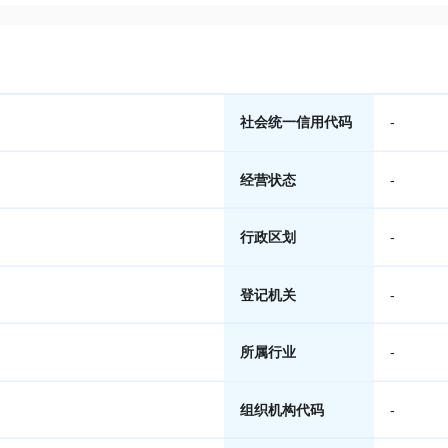
社会统一信用代码
-
经营状态
-
行政区划
-
登记机关
-
所属行业
-
组织机构代码
-