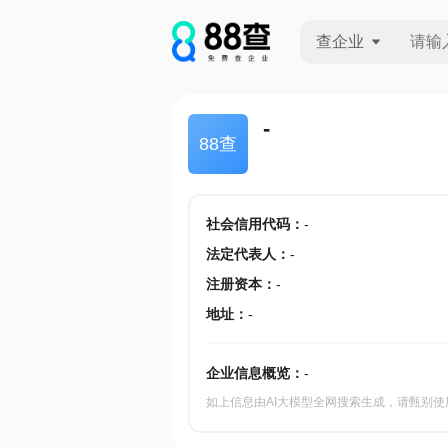
查企业
查企业
-
88查
查招投标
查产地
社会信用代码
：
-
法定代表人
：
-
注册资本
：
-
地址
：
-
企业信息概览：
-
如上信息由AI大模型全网搜索生成，请甄别使