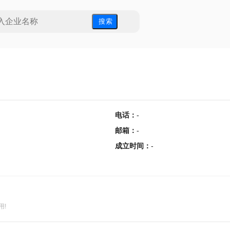
搜 索
电话
：
-
邮箱
：
-
成立时间
：
-
用!