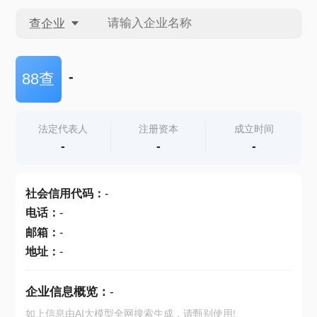
查企业
查企业
-
88查
查招投标
法定代表人
注册资本
成立时间
-
-
-
查产地
社会信用代码
：
-
电话
：
-
邮箱
：
-
地址
：
-
企业信息概览：
-
如上信息由AI大模型全网搜索生成，请甄别使用!