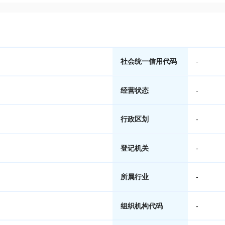
社会统一信用代码
-
经营状态
-
行政区划
-
登记机关
-
所属行业
-
组织机构代码
-