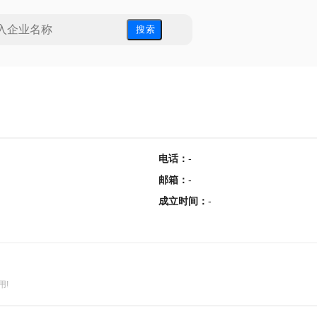
搜 索
电话
：
-
邮箱
：
-
成立时间
：
-
用!