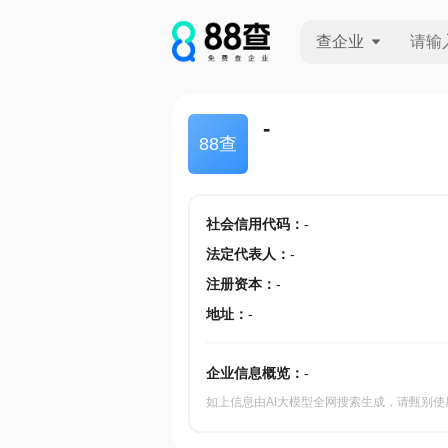
查企业
查企业
-
88查
查招投标
查产地
社会信用代码
：
-
法定代表人
：
-
注册资本
：
-
地址
：
-
企业信息概览：
-
如上信息由AI大模型全网搜索生成，请甄别使