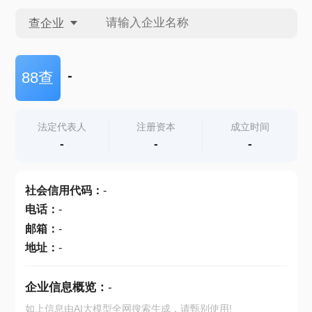
查企业
查企业
-
88查
查招投标
法定代表人
注册资本
成立时间
-
-
-
查产地
社会信用代码
：
-
电话
：
-
邮箱
：
-
地址
：
-
企业信息概览：
-
如上信息由AI大模型全网搜索生成，请甄别使用!