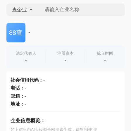
查企业
查企业
-
88查
查招投标
法定代表人
注册资本
成立时间
-
-
-
查产地
社会信用代码
：
-
电话
：
-
邮箱
：
-
地址
：
-
企业信息概览：
-
如上信息由AI大模型全网搜索生成，请甄别使用!