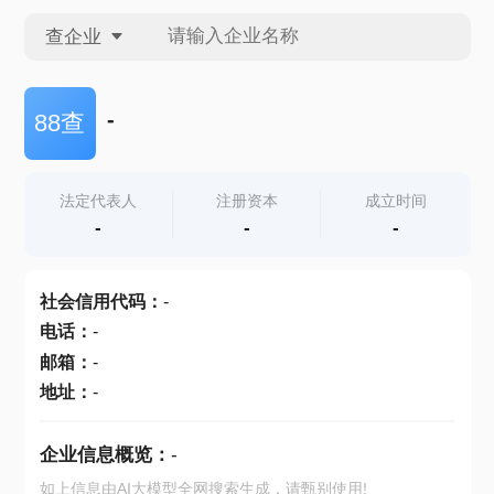
查企业
查企业
-
88查
查招投标
法定代表人
注册资本
成立时间
-
-
-
查产地
社会信用代码
：
-
电话
：
-
邮箱
：
-
地址
：
-
企业信息概览：
-
如上信息由AI大模型全网搜索生成，请甄别使用!