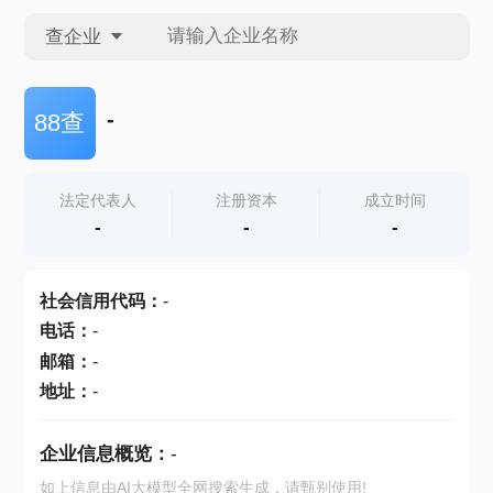
查企业
查企业
-
88查
查招投标
法定代表人
注册资本
成立时间
-
-
-
查产地
社会信用代码
：
-
电话
：
-
邮箱
：
-
地址
：
-
企业信息概览：
-
如上信息由AI大模型全网搜索生成，请甄别使用!