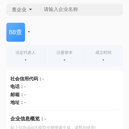
查企业
查企业
-
88查
查招投标
法定代表人
注册资本
成立时间
-
-
-
查产地
社会信用代码
：
-
电话
：
-
邮箱
：
-
地址
：
-
企业信息概览：
-
如上信息由AI大模型全网搜索生成，请甄别使用!