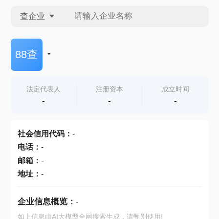
查企业
查企业
-
88查
查招投标
法定代表人
注册资本
成立时间
-
-
-
查产地
社会信用代码
：
-
电话
：
-
邮箱
：
-
地址
：
-
企业信息概览：
-
如上信息由AI大模型全网搜索生成，请甄别使用!