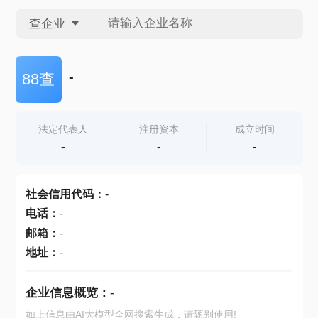
查企业
查企业
-
88查
查招投标
法定代表人
注册资本
成立时间
-
-
-
查产地
社会信用代码
：
-
电话
：
-
邮箱
：
-
地址
：
-
企业信息概览：
-
如上信息由AI大模型全网搜索生成，请甄别使用!