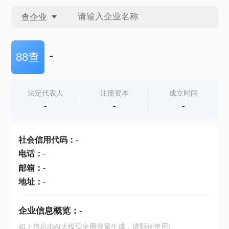
查企业
查企业
-
88查
查招投标
法定代表人
注册资本
成立时间
-
-
-
查产地
社会信用代码
：
-
电话
：
-
邮箱
：
-
地址
：
-
企业信息概览：
-
如上信息由AI大模型全网搜索生成，请甄别使用!