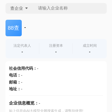
查企业
查企业
-
88查
查招投标
法定代表人
注册资本
成立时间
-
-
-
查产地
社会信用代码
：
-
电话
：
-
邮箱
：
-
地址
：
-
企业信息概览：
-
如上信息由AI大模型全网搜索生成，请甄别使用!