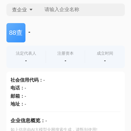
查企业
查企业
-
88查
查招投标
法定代表人
注册资本
成立时间
-
-
-
查产地
社会信用代码
：
-
电话
：
-
邮箱
：
-
地址
：
-
企业信息概览：
-
如上信息由AI大模型全网搜索生成，请甄别使用!