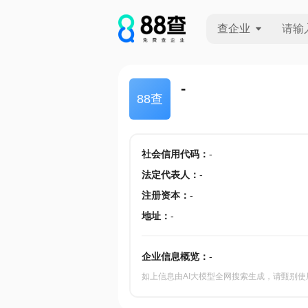
查企业
查企业
-
88查
查招投标
查产地
社会信用代码
：
-
法定代表人
：
-
注册资本
：
-
地址
：
-
企业信息概览：
-
如上信息由AI大模型全网搜索生成，请甄别使