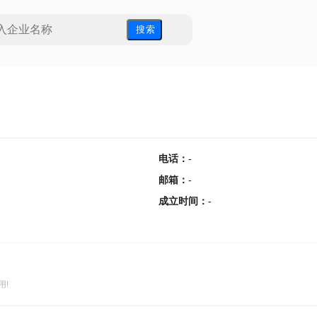
搜 索
电话
：
-
邮箱
：
-
成立时间
：
-
用!