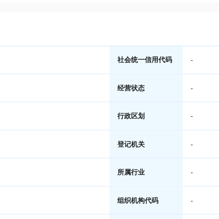
社会统一信用代码
-
经营状态
-
行政区划
-
登记机关
-
所属行业
-
组织机构代码
-