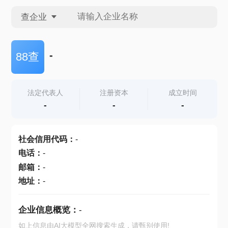
查企业
查企业
-
88查
查招投标
法定代表人
注册资本
成立时间
-
-
-
查产地
社会信用代码
：
-
电话
：
-
邮箱
：
-
地址
：
-
企业信息概览：
-
如上信息由AI大模型全网搜索生成，请甄别使用!