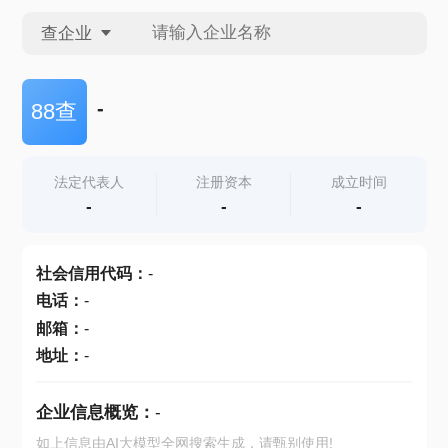
查企业
查企业
-
88查
查招投标
法定代表人
注册资本
成立时间
-
-
-
查产地
社会信用代码
：
-
电话
：
-
邮箱
：
-
地址
：
-
企业信息概览：
-
如上信息由AI大模型全网搜索生成，请甄别使用!