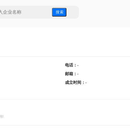
搜 索
电话
：
-
邮箱
：
-
成立时间
：
-
用!