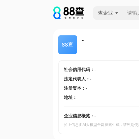
查企业
查企业
-
88查
查招投标
查产地
社会信用代码
：
-
法定代表人
：
-
注册资本
：
-
地址
：
-
企业信息概览：
-
如上信息由AI大模型全网搜索生成，请甄别使