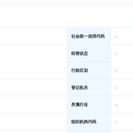
社会统一信用代码
-
经营状态
-
行政区划
-
登记机关
-
所属行业
-
组织机构代码
-