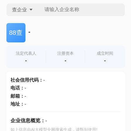
查企业
查企业
-
88查
查招投标
法定代表人
注册资本
成立时间
-
-
-
查产地
社会信用代码
：
-
电话
：
-
邮箱
：
-
地址
：
-
企业信息概览：
-
如上信息由AI大模型全网搜索生成，请甄别使用!