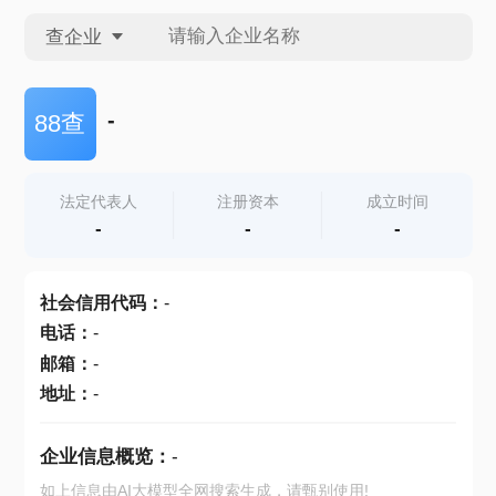
查企业
查企业
-
88查
查招投标
法定代表人
注册资本
成立时间
-
-
-
查产地
社会信用代码
：
-
电话
：
-
邮箱
：
-
地址
：
-
企业信息概览：
-
如上信息由AI大模型全网搜索生成，请甄别使用!