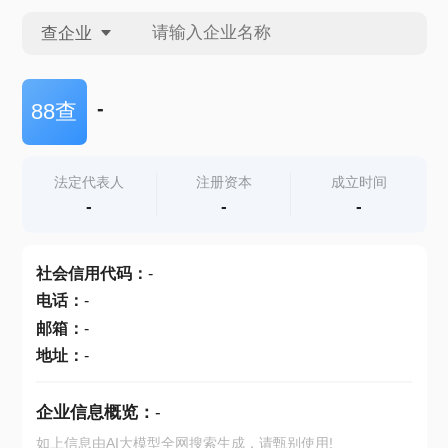
查企业
查企业
-
88查
查招投标
法定代表人
注册资本
成立时间
-
-
-
查产地
社会信用代码
：
-
电话
：
-
邮箱
：
-
地址
：
-
企业信息概览：
-
如上信息由AI大模型全网搜索生成，请甄别使用!