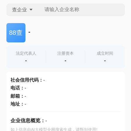
查企业
查企业
-
88查
查招投标
法定代表人
注册资本
成立时间
-
-
-
查产地
社会信用代码
：
-
电话
：
-
邮箱
：
-
地址
：
-
企业信息概览：
-
如上信息由AI大模型全网搜索生成，请甄别使用!