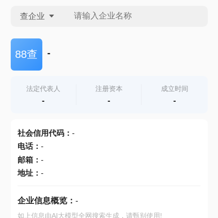
查企业
查企业
-
88查
查招投标
法定代表人
注册资本
成立时间
-
-
-
查产地
社会信用代码
：
-
电话
：
-
邮箱
：
-
地址
：
-
企业信息概览：
-
如上信息由AI大模型全网搜索生成，请甄别使用!