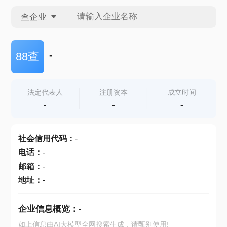
查企业
查企业
-
88查
查招投标
法定代表人
注册资本
成立时间
-
-
-
查产地
社会信用代码
：
-
电话
：
-
邮箱
：
-
地址
：
-
企业信息概览：
-
如上信息由AI大模型全网搜索生成，请甄别使用!