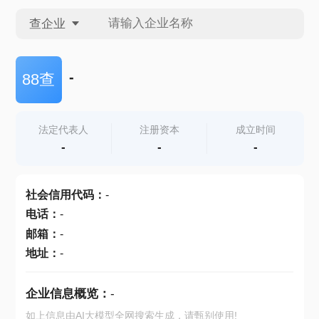
查企业
查企业
-
88查
查招投标
法定代表人
注册资本
成立时间
-
-
-
查产地
社会信用代码
：
-
电话
：
-
邮箱
：
-
地址
：
-
企业信息概览：
-
如上信息由AI大模型全网搜索生成，请甄别使用!