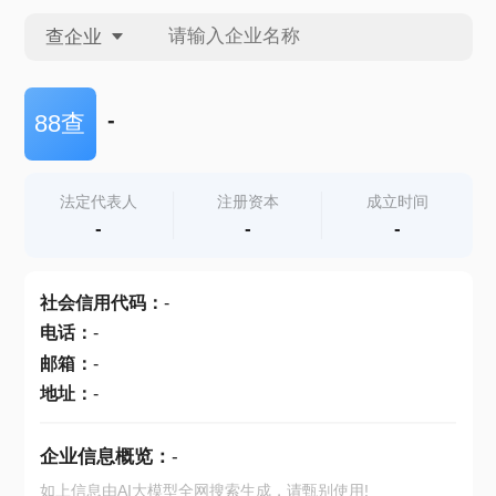
查企业
查企业
-
88查
查招投标
法定代表人
注册资本
成立时间
-
-
-
查产地
社会信用代码
：
-
电话
：
-
邮箱
：
-
地址
：
-
企业信息概览：
-
如上信息由AI大模型全网搜索生成，请甄别使用!