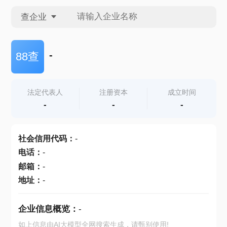
查企业
查企业
-
88查
查招投标
法定代表人
注册资本
成立时间
-
-
-
查产地
社会信用代码
：
-
电话
：
-
邮箱
：
-
地址
：
-
企业信息概览：
-
如上信息由AI大模型全网搜索生成，请甄别使用!