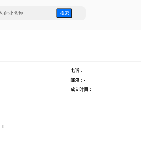
搜 索
电话
：
-
邮箱
：
-
成立时间
：
-
用!