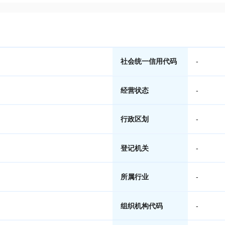
社会统一信用代码
-
经营状态
-
行政区划
-
登记机关
-
所属行业
-
组织机构代码
-