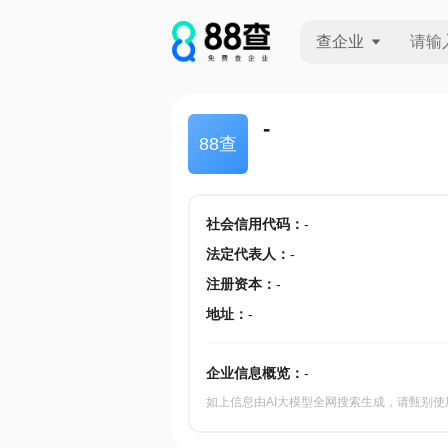
查企业
查企业
-
88查
查招投标
查产地
社会信用代码
：
-
法定代表人
：
-
注册资本
：
-
地址
：
-
企业信息概览：
-
如上信息由AI大模型全网搜索生成，请甄别使